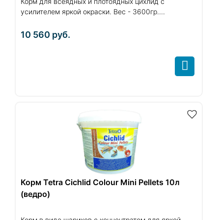
Корм для всеядных и плотоядных цихлид с
усилителем яркой окраски. Вес - 3600гр....
10 560
руб.
Корм Tetra Cichlid Colour Mini Pellets 10л
(ведро)
Корм в виде шариков с концентратом для яркой