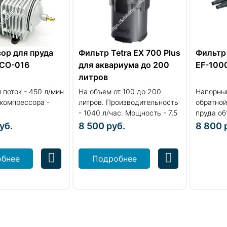
ор для пруда
Фильтр Tetra EX 700 Plus
Фильтр
ACO-016
для аквариума до 200
EF-100
литров
поток - 450 л/мин
На объем от 100 до 200
Напорный
компрессора -
литров. Производительность
обратной
- 1040 л/час. Мощность - 7,5
пруда о
В...
литров....
уб.
8 500
руб.
8 800
бнее
Подробнее