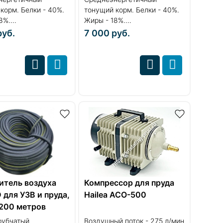
корм. Белки - 40%.
тонущий корм. Белки - 40%.
%....
Жиры - 18%....
руб.
7 000
руб.
итель воздуха
Компрессор для пруда
для УЗВ и пруда,
Hailea ACO-500
 200 метров
рубчатый
Воздушный поток - 275 л/мин