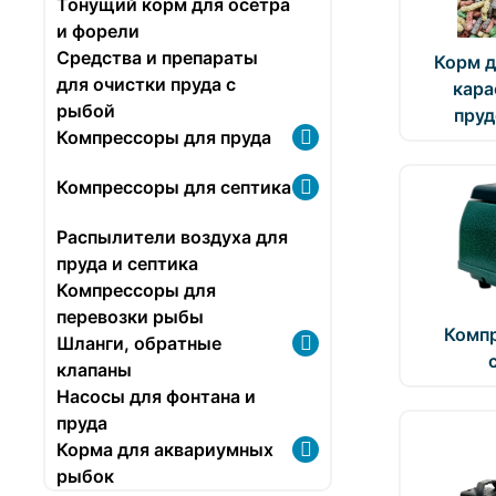
Тонущий корм для осетра
и форели
Средства и препараты
Корм д
для очистки пруда с
кара
рыбой
пру
Компрессоры для пруда
Компрессоры для септика
Распылители воздуха для
пруда и септика
Компрессоры для
перевозки рыбы
Комп
Шланги, обратные
клапаны
Насосы для фонтана и
пруда
Корма для аквариумных
рыбок