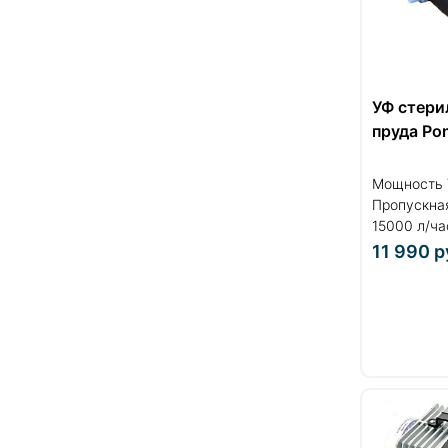
УФ стери
пруда Po
Мощность 
Пропускна
15000 л/час
11 990
р