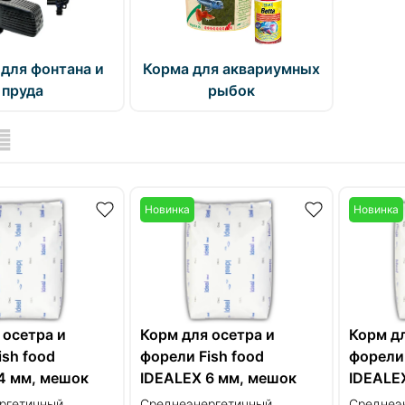
для фонтана и
Корма для аквариумных
пруда
рыбок
Новинка
Новинка
 осетра и
Корм для осетра и
Корм дл
ish food
форели Fish food
форели 
4 мм, мешок
IDEALEX 6 мм, мешок
IDEALE
сия
25кг, Россия
25кг, Р
ргетичный
Среднеэнергетичный
Среднеэ