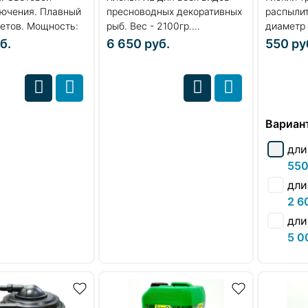
лючения. Плавный
пресноводных декоративных
распылит
етов. Мощность:
рыб. Вес - 2100гр....
диаметр 
16мм....
б.
6 650
руб.
550
ру
Вариан
дли
550
дли
2 6
дли
5 0