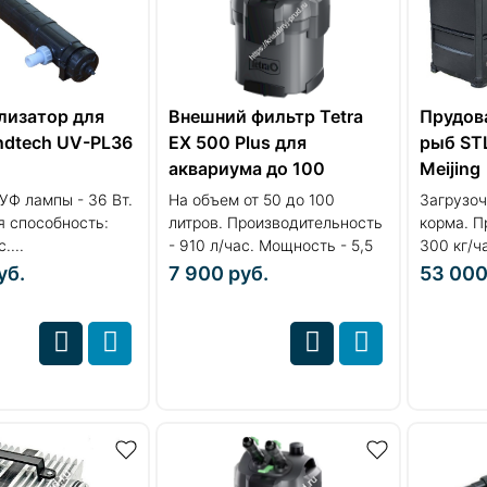
лизатор для
Внешний фильтр Tetra
Прудов
ndtech UV-PL36
EX 500 Plus для
рыб ST
аквариума до 100
Meijing
литров
УФ лампы - 36 Вт.
На объем от 50 до 100
Загрузоч
я способность:
литров. Производительность
корма. П
....
- 910 л/час. Мощность - 5,5
300 кг/ч
Вт....
...
уб.
7 900
руб.
53 00