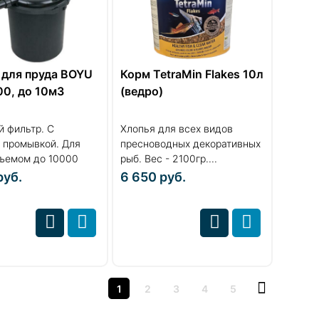
 для пруда BOYU
Корм TetraMin Flakes 10л
00, до 10м3
(ведро)
 фильтр. С
Хлопья для всех видов
 промывкой. Для
пресноводных декоративных
бъемом до 10000
рыб. Вес - 2100гр....
руб.
6 650
руб.
1
2
3
4
5