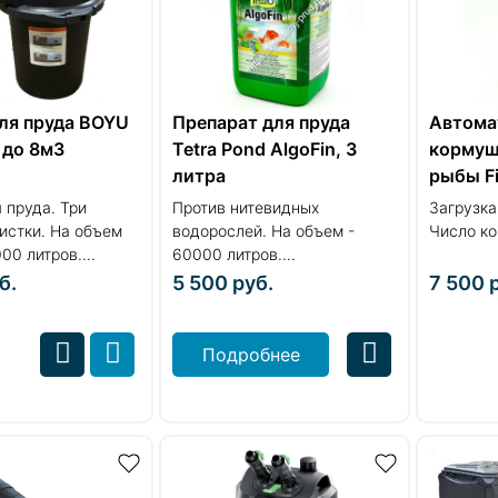
ля пруда BOYU
Препарат для пруда
Автома
 до 8м3
Tetra Pond AlgoFin, 3
кормуш
литра
рыбы Fi
 пруда. Три
Против нитевидных
Загрузка
истки. На объем
водорослей. На объем -
Число ко
00 литров....
60000 литров....
б.
5 500
руб.
7 500
Подробнее