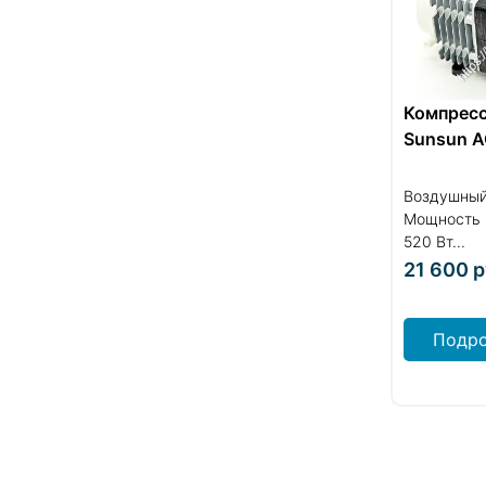
Компресс
Sunsun 
Воздушный 
Мощность 
520 Вт...
21 600
р
Подро