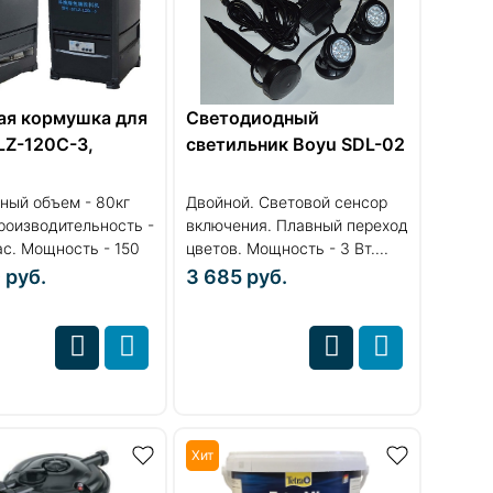
ая кормушка для
Cветодиодный
LZ-120C-3,
светильник Boyu SDL-02
ный объем - 80кг
Двойной. Световой сенсор
роизводительность -
включения. Плавный переход
ас. Мощность - 150
цветов. Мощность - 3 Вт....
0
руб.
3 685
руб.
Хит