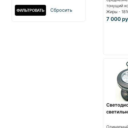
тонущий ко
Cбросить
Жиры - 18%.
7 000
ру
Cветоди
светильн
Одинарный