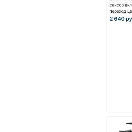
сенсор вк
переход цв
1,5 Вт....
2 640
ру