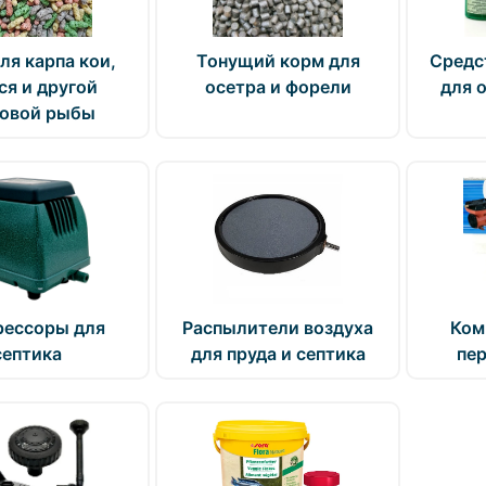
ля карпа кои,
Тонущий корм для
Средс
ся и другой
осетра и форели
для 
довой рыбы
рессоры для
Распылители воздуха
Ком
септика
для пруда и септика
пе