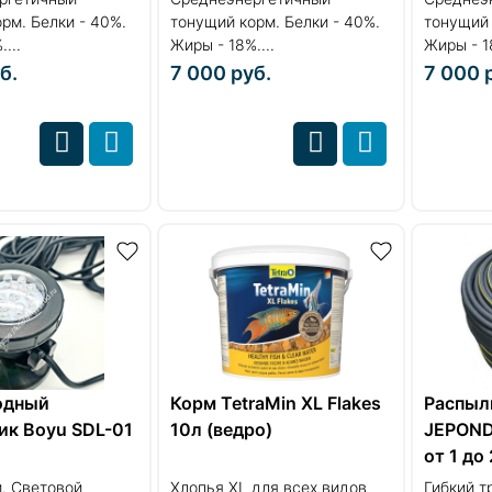
рм. Белки - 40%.
тонущий корм. Белки - 40%.
тонущий 
...
Жиры - 18%....
Жиры - 18
б.
7 000
руб.
7 000
одный
Корм TetraMin XL Flakes
Распыл
ик Boyu SDL-01
10л (ведро)
JEPOND 
от 1 до
. Световой
Хлопья XL для всех видов
Гибкий т