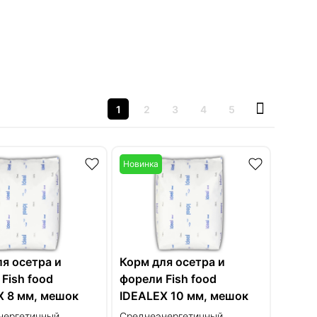
1
2
3
4
5
Новинка
я осетра и
Корм для осетра и
Fish food
форели Fish food
X 8 мм, мешок
IDEALEX 10 мм, мешок
оссия
25кг, Россия
нергетичный
Среднеэнергетичный