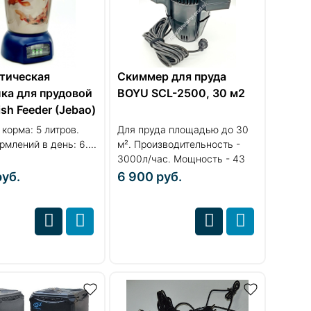
тическая
Скиммер для пруда
ка для прудовой
BOYU SCL-2500, 30 м2
sh Feeder (Jebao)
 корма: 5 литров.
Для пруда площадью до 30
рмлений в день: 6....
м². Производительность -
3000л/час. Мощность - 43
Вт....
руб.
6 900
руб.